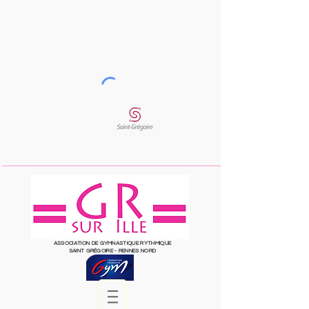
ASSOCIATION DE GYMNASTIQUE RYTHMIQUE
SAINT
GRÉGOIRE
- RENNES NORD