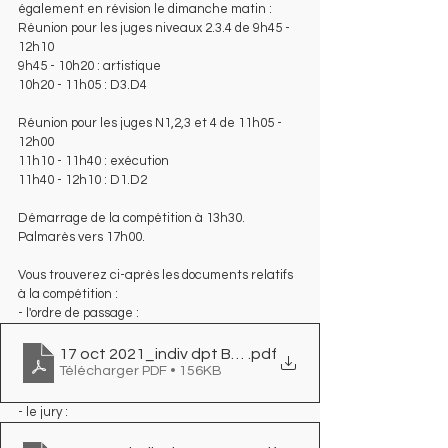
également en révision le dimanche matin : 
Réunion pour les juges niveaux 2.3.4 de 9h45 - 
12h10
9h45 - 10h20 : artistique
10h20 - 11h05 : D3.D4
Réunion pour les juges N1,2,3 et 4 de 11h05 - 
12h00
11h10 - 11h40 : exécution
11h40 - 12h10 : D1.D2
Démarrage de la compétition à 13h30.
Palmarès vers 17h00.
Vous trouverez ci-après les documents relatifs 
à la compétition : 
- l'ordre de passage :
17 oct 2021_indiv dpt Betton___OdP
.pdf
Télécharger PDF • 156KB
- le jury : 