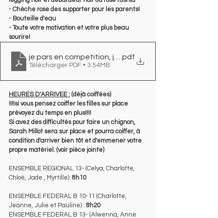
- Chèche rose des supporter pour les parents!
- Bouteille d'eau
- Toute votre motivation et votre plus beau 
sourire!
je pars en competition, je met
.pdf
Télécharger PDF • 3.54MB
HEURES D'ARRIVEE :
 (déjà coiffées)
!!!!si vous pensez coiffer les filles sur place 
prévoyez du temps en plus!!!!
Si avez des difficultés pour faire un chignon, 
Sarah Millot sera sur place et pourra coiffer, à 
condition d'arriver bien tôt et d'emmener votre 
propre matériel. (voir pièce jointe)
ENSEMBLE REGIONAL 13- (Celya, Charlotte, 
Chloé, Jade , Myrtille): 
8h10
ENSEMBLE FEDERAL B 10-11 (Charlotte, 
Jeanne, Julie et Pauline) : 
8h20
ENSEMBLE FEDERAL B 13- (Alwenna, Anne 