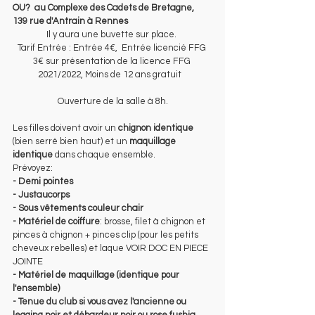
OU?
au Complexe des Cadets de Bretagne,  
139 rue d'Antrain à Rennes
Il y aura une buvette sur place. 
Tarif Entrée : Entrée 4€,  Entrée licencié FFG 
3€ sur présentation de la licence FFG 
2021/2022, Moins de 12 ans gratuit   
Ouverture de la salle à 8h.
Les filles doivent avoir un 
chignon identique
(bien serré bien haut) et un 
maquillage 
identique
 dans chaque ensemble. 
Prévoyez: 
- Demi pointes
- Justaucorps
- Sous vêtements couleur chair
- Matériel de coiffure
: brosse, filet à chignon et 
pinces à chignon + pinces clip (pour les petits 
cheveux rebelles) et laque VOIR DOC EN PIECE 
JOINTE
- Matériel de maquillage (identique pour 
l'ensemble)
- Tenue du club si vous avez l'ancienne ou 
legging noir et débardeur noir ou rose fushia