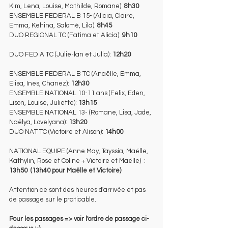
Kim, Lena, Louise, Mathilde, Romane): 
8h30
ENSEMBLE FEDERAL B 15- (Alicia, Claire, 
Emma, Kehina, Salomé, Lila): 
8h45
DUO REGIONAL TC (Fatima et Alicia): 
9h10
DUO FED A TC (Julie-lan et Julia): 
12h20
ENSEMBLE FEDERAL B TC (Anaëlle, Emma, 
Elisa, Ines, Chanez): 
12h30
ENSEMBLE NATIONAL 10-11 ans (Felix, Eden, 
Lison, Louise, Juliette): 
13h15
ENSEMBLE NATIONAL 13- (Romane, Lisa, Jade, 
Naëlya, Lovelyana): 
13h20
DUO NAT TC (Victoire et Alison): 
14h00
NATIONAL EQUIPE (Anne May, Tayssia, Maëlle, 
Kathylin, Rose et Coline + Victoire et Maëlle)  : 
13h50  (13h40 pour Maëlle et Victoire)
Attention ce sont des heures d'arrivée et pas 
de passage sur le praticable.
Pour les passages => voir l'ordre de passage ci-