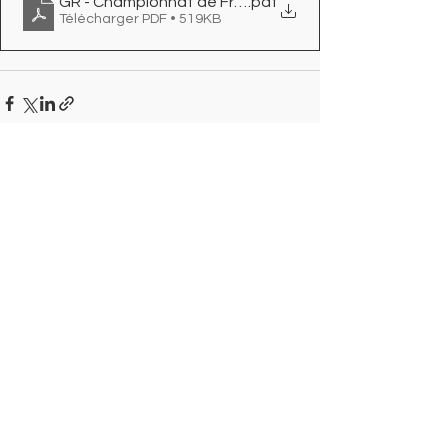
GR - Championnat de France individuel -Nationale A
.pdf
Télécharger PDF • 519KB
Voir tout
Posts récents