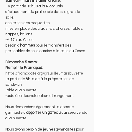
Samedi 4 mars installer la salle:
- A partir de 15h30 à la Ricoquais:
déplacement du praticable dans la grande 
salle, 
aspiration des moquettes
mise en place des claustras, chaises, tables, 
nappes, ballons
-A 17h au Cosec: 
besoin d
'hommes 
pour le transfert des 
praticables dans le camion à la salle du Cosec
Dimanche 5 mars:
Remplir le Framapad: 
https://framadate.org/grsurille5marsbuvette
-a partir de 8h: aide à la préparation de 
sandwich
-aide à la buvette
-aide à la désinstallation et rangement.
Nous demandons également  à chaque 
gymnaste d'
apporter un gâteau
 qui sera vendu 
à la buvette.
Nous avons besoin de jeunes gymnastes pour 