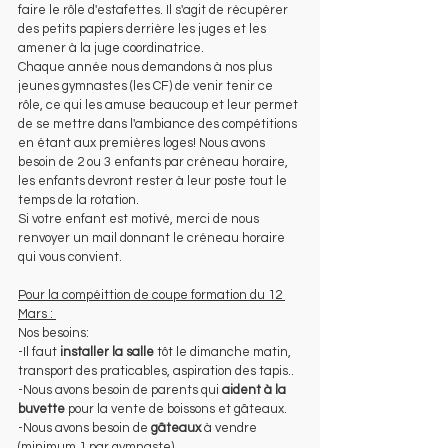
faire le rôle d'estafettes. Il s'agit de récupérer 
des petits papiers derrière les juges et les 
amener à la juge coordinatrice.
Chaque année nous demandons à nos plus 
jeunes gymnastes (les CF) de venir tenir ce 
rôle, ce qui les amuse beaucoup et leur permet 
de se mettre dans l'ambiance des compétitions 
en étant aux premières loges! Nous avons 
besoin de 2 ou 3 enfants par créneau horaire, 
les enfants devront rester à leur poste tout le 
temps de la rotation.
Si votre enfant est motivé, merci de nous 
renvoyer un mail donnant le créneau horaire 
qui vous convient.
Pour la compéittion de coupe formation du 12 
Mars : 
Nos besoins: 
-Il faut
 installer la salle
 tôt le dimanche matin, 
transport des praticables, aspiration des tapis..
-Nous avons besoin de parents qui 
aident à la 
buvette
 pour la vente de boissons et gâteaux.
-Nous avons besoin de 
gâteaux
 à vendre 
(minimum 1 par gymnaste)