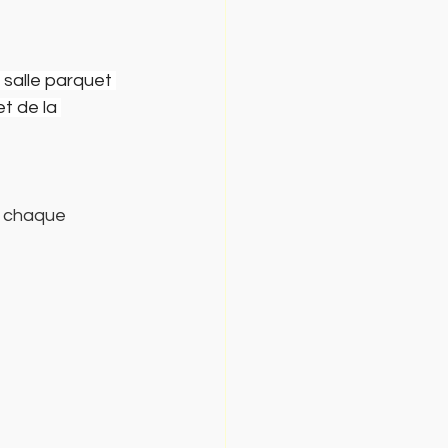
 salle parquet 
t de la 
r chaque 