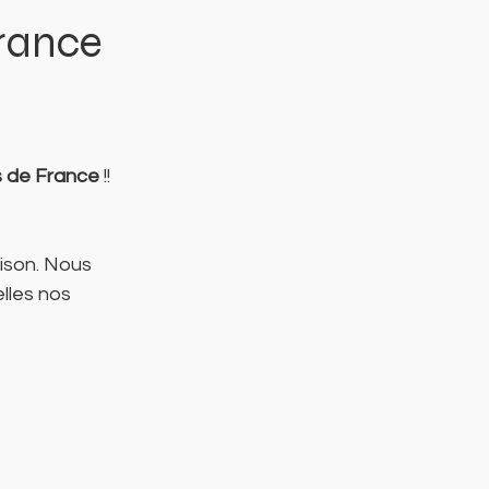
rance
s de France
 !!
aison. Nous 
lles nos 