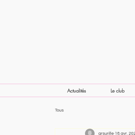
Actualités
Le club
Tous
grsurille
18 avr. 20