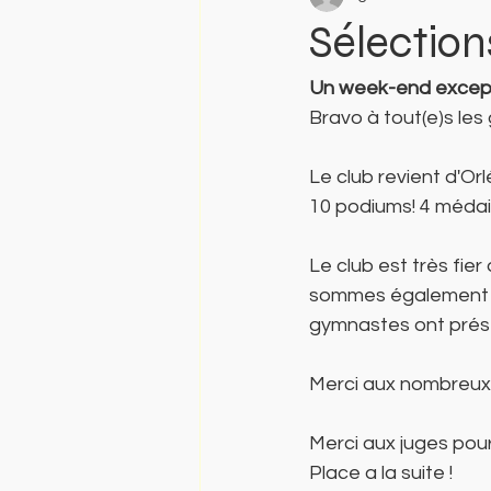
Sélectio
Un week-end excepti
Bravo à tout(e)s les
Le club revient d'Or
10 podiums! 4 médail
Le club est très fie
sommes également he
gymnastes ont prés
Merci aux nombreux 
Merci aux juges pou
Place a la suite ! 