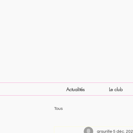
Actualités
Le club
Tous
grsurille
5 déc. 20