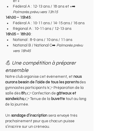
et +
Fédéral A : 12-13 ans / 18 ans et +➡️ 
Palmarès prévu vers 13h15
14h30 – 15h45
 :
Fédéral A : 10-11 ans / 14-15 ans / 16 ans
Régional A : 10-11 ans / 12-13 ans
16h05 – 18h30
 :
National : 8-9 ans / 10 ans / 11 ans
National B / National C➡️ 
Palmarès prévu 
vers 18h45
💪 Une compétition à préparer 
ensemble
Notre club organise cet événement, et 
nous 
aurons besoin de l’aide de tous les parents
 des 
gymnastes participants !👉 Préparation de la 
salle dès 
8h
,👉 Confection de 
gâteaux et 
sandwichs
,👉 Tenue de la 
buvette
 tout au long 
de la journée.
Un 
sondage d’inscription
 sera envoyé très 
prochainement pour que chacun puisse 
s’inscrire sur un créneau.