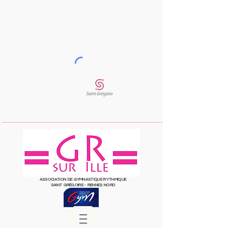
ASSOCIATION DE GYMNASTIQUE RYTHMIQUE
SAINT
GRÉGOIRE
- RENNES NORD