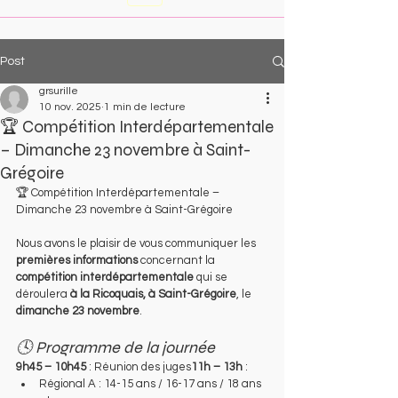
Post
grsurille
10 nov. 2025
1 min de lecture
🏆 Compétition Interdépartementale
– Dimanche 23 novembre à Saint-
Grégoire
🏆 Compétition Interdépartementale – 
Dimanche 23 novembre à Saint-Grégoire
Nous avons le plaisir de vous communiquer les 
premières informations
 concernant la 
compétition interdépartementale
 qui se 
déroulera 
à la Ricoquais, à Saint-Grégoire
, le 
dimanche 23 novembre
.
🕓 Programme de la journée
9h45 – 10h45
 : Réunion des juges
11h – 13h
 :
Régional A : 14-15 ans / 16-17 ans / 18 ans 